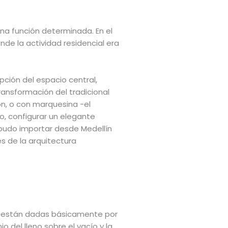
una función determinada. En el
de la actividad residencial era
ción del espacio central,
ansformación del tradicional
ón, o con marquesina -el
o, configurar un elegante
pudo importar desde Medellín
es de la arquitectura
as están dadas básicamente por
 del lleno sobre el vacío y la