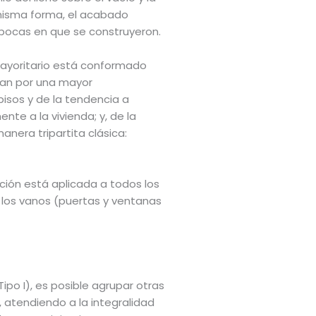
 misma forma, el acabado
épocas en que se construyeron.
mayoritario está conformado
izan por una mayor
isos y de la tendencia a
nte a la vivienda; y, de la
nera tripartita clásica:
ción está aplicada a todos los
 los vanos (puertas y ventanas
ipo I), es posible agrupar otras
, atendiendo a la integralidad