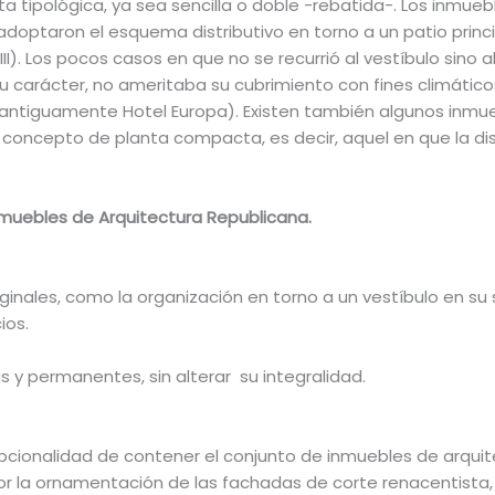
nta tipológica, ya sea sencilla o doble -rebatida-. Los inmue
adoptaron el esquema distributivo en torno a un patio principa
I). Los pocos casos en que no se recurrió al vestíbulo sino 
u carácter, no ameritaba su cubrimiento con fines climáticos
z (antiguamente Hotel Europa). Existen también algunos inmu
concepto de planta compacta, es decir, aquel en que la dis
nmuebles de Arquitectura Republicana.
iginales, como la organización en torno a un vestíbulo en su
ios.
 y permanentes, sin alterar su integralidad.
cepcionalidad de contener el conjunto de inmuebles de arqu
or la ornamentación de las fachadas de corte renacentist