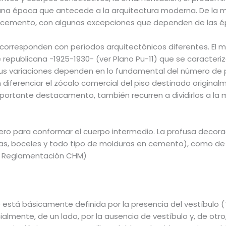
a una época que antecede a la arquitectura moderna. De la
de cemento, con algunas excepciones que dependen de las 
 corresponden con períodos arquitectónicos diferentes. El 
 republicana -1925-1930- (ver Plano Pu-11) que se caracter
us variaciones dependen en lo fundamental del número de p
diferenciar el zócalo comercial del piso destinado originalme
rtante destacamento, también recurren a dividirlos a la ma
ero para conformar el cuerpo intermedio. La profusa decora
stras, boceles y todo tipo de molduras en cemento), como de
3. Reglamentación CHM)
 está básicamente definida por la presencia del vestíbulo (T
almente, de un lado, por la ausencia de vestíbulo y, de otro