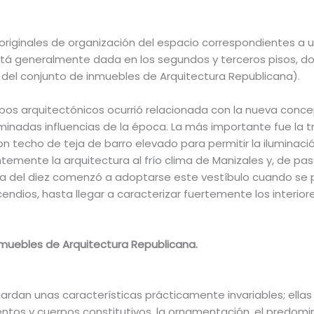
 originales de organización del espacio correspondientes a 
stá generalmente dada en los segundos y terceros pisos, don
 del conjunto de inmuebles de Arquitectura Republicana).
pos arquitectónicos ocurrió relacionada con la nueva concep
inadas influencias de la época. La más importante fue la tr
n techo de teja de barro elevado para permitir la iluminaci
mente la arquitectura al frío clima de Manizales y, de pas
a del diez comenzó a adoptarse este vestíbulo cuando se 
cendios, hasta llegar a caracterizar fuertemente los interior
nmuebles de Arquitectura Republicana.
uardan unas características prácticamente invariables; ell
tos y cuerpos constitutivos, la ornamentación, el predominio