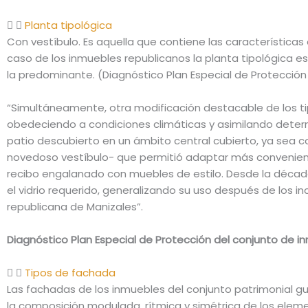
Planta tipológica
Con vestíbulo.
Es aquella que contiene las características
caso de los inmuebles republicanos la planta tipológica e
la predominante.
(Diagnóstico Plan Especial de Protección
“Simultáneamente, otra modificación destacable de los ti
obedeciendo a condiciones climáticas y asimilando determ
patio descubierto en un ámbito central cubierto, ya sea co
novedoso vestíbulo- que permitió adaptar más conveniente
recibo engalanado con muebles de estilo. Desde la décad
el vidrio requerido, generalizando su uso después de los in
republicana de Manizales”.
Diagnóstico Plan Especial de Protección del conjunto de i
Tipos de fachada
Las fachadas de los inmuebles del conjunto patrimonial g
la composición modulada, rítmica y simétrica de los elemen