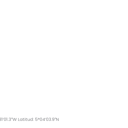
1’01.3″W Latitud: 5°04’03.9″N