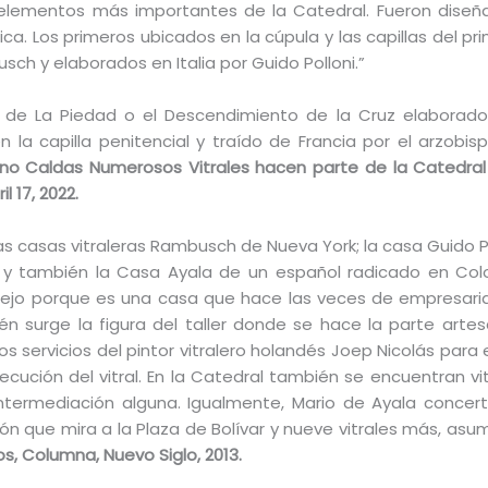
s elementos más importantes de la Catedral. Fueron diseñ
a. Los primeros ubicados en la cúpula y las capillas del pri
ch y elaborados en Italia por Guido Polloni.”
el de La Piedad o el Descendimiento de la Cruz elaborado
 la capilla penitencial y traído de Francia por el arzobis
ino Caldas Numerosos Vitrales hacen parte de la Catedral
l 17, 2022.
las casas vitraleras Rambusch de Nueva York; la casa Guido P
i y también la Casa Ayala de un español radicado en Colo
mplejo porque es una casa que hace las veces de empresari
n surge la figura del taller donde se hace la parte artes
s servicios del pintor vitralero holandés Joep Nicolás para 
jecución del vitral. En la Catedral también se encuentran vi
ntermediación alguna. Igualmente, Mario de Ayala concert
ón que mira a la Plaza de Bolívar y nueve vitrales más, asu
s, Columna, Nuevo Siglo, 2013.