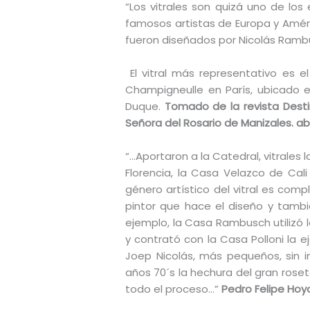
“Los vitrales son quizá uno de lo
famosos artistas de Europa y Améric
fueron diseñados por Nicolás Rambus
El vitral más representativo es 
Champigneulle en París, ubicado en
Duque.
Tomado de la revista Dest
Señora del Rosario de Manizales. abri
“…Aportaron a la Catedral, vitrales 
Florencia, la Casa Velazco de Cal
género artístico del vitral es co
pintor que hace el diseño y tambié
ejemplo, la Casa Rambusch utilizó lo
y contrató con la Casa Polloni la e
Joep Nicolás, más pequeños, sin i
años 70´s la hechura del gran roset
todo el proceso…”
Pedro Felipe Hoyo